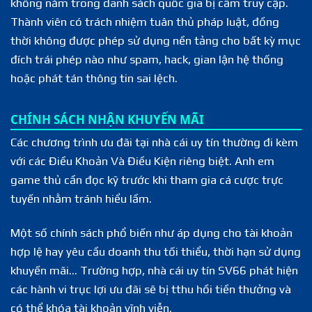
không nằm trong danh sách quốc gia bị cấm truy cập.
Thành viên có trách nhiệm tuân thủ pháp luật, đồng
thời không được phép sử dụng nền tảng cho bất kỳ mục
đích trái phép nào như spam, hack, gian lận hệ thống
hoặc phát tán thông tin sai lệch.
CHÍNH SÁCH NHẬN KHUYẾN MÃI
Các chương trình ưu đãi tại nhà cái uy tín thường đi kèm
với các Điều Khoản Và Điều Kiện riêng biệt. Anh em
game thủ cần đọc kỹ trước khi tham gia cá cược trực
tuyến nhằm tránh hiểu lầm.
Một số chính sách phổ biến như áp dụng cho tài khoản
hợp lệ hay yêu cầu doanh thu tối thiểu, thời hạn sử dụng
khuyến mãi… Trường hợp, nhà cái uy tín SV66 phát hiện
các hành vi trục lợi ưu đãi sẽ bị tthu hồi tiền thưởng và
có thể khóa tài khoản vĩnh viễn.