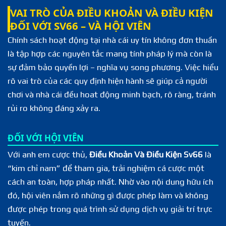
VAI TRÒ CỦA ĐIỀU KHOẢN VÀ ĐIỀU KIỆN
ĐỐI VỚI SV66 – VÀ HỘI VIÊN
Chính sách hoạt động tại nhà cái uy tín không đơn thuần
là tập hợp các nguyên tắc mang tính pháp lý mà còn là
sự đảm bảo quyền lợi – nghĩa vụ song phương. Việc hiểu
rõ vai trò của các quy định hiện hành sẽ giúp cả người
chơi và nhà cái đều hoat động minh bạch, rõ ràng, tránh
rủi ro không đáng xảy ra.
ĐỐI VỚI HỘI VIÊN
Với anh em cược thủ,
Điều Khoản Và Điều Kiện Sv66
là
“kim chỉ nam” để tham gia, trải nghiệm cá cược một
cách an toàn, hợp pháp nhất. Nhờ vào nội dung hữu ích
đó, hội viên nắm rõ những gì được phép làm và không
được phép trong quá trình sử dụng dịch vụ giải trí trực
tuyến.