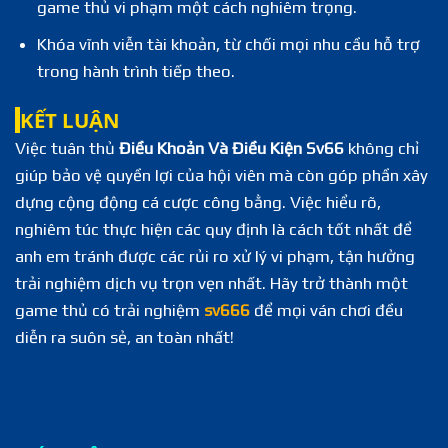
game thủ vi phạm một cách nghiêm trọng.
Khóa vĩnh viễn tài khoản, từ chối mọi nhu cầu hỗ trợ
trong hành trình tiếp theo.
KẾT LUẬN
Việc tuân thủ
Điều Khoản Và Điều Kiện Sv66
không chỉ
giúp bảo vệ quyền lợi của hội viên mà còn góp phần xây
dựng cộng động cá cược công bằng. Việc hiểu rõ,
nghiêm túc thực hiện các quy định là cách tốt nhất để
anh em tránh được các rủi ro xử lý vi phạm, tận hưởng
trải nghiệm dịch vụ trọn vẹn nhất. Hãy trở thành một
game thủ có trải nghiệm
sv666
để mọi ván chơi đều
diễn ra suôn sẻ, an toàn nhất!